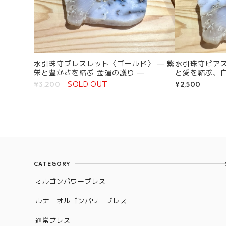
水引珠守ブレスレット〈ゴールド〉 — 繁
水引珠守ピアス〈シル
栄と豊かさを結ぶ 金運の護り —
と愛を結ぶ、白
SOLD OUT
¥3,200
¥2,500
CATEGORY
オルゴンパワーブレス
ルナーオルゴンパワーブレス
通常ブレス