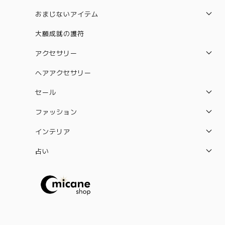
おまじないアイテム
パロサント
大願成就の護符
水晶守り絵（12星座）
アクセサリー
絵馬
ネックレス
ヘアアクセサリー
水晶守り絵（ハムサの手）
ピアス
セール
カバラ
ブレスレット
セット販売セール
ファッション
ルドラクシャ
リング
守り本尊 水晶守り絵
バック
インテリア
2026年開運待ち受けペガサス×ユニコーン 水晶
ポーチ
セレナイトタワー
占い
守り絵
雑貨
タロットカード
惑星直列
水引お守り
しめ縄お守り
スペルジャー（スペルボトル）