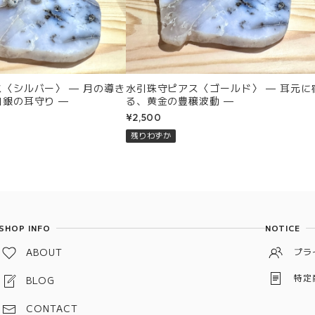
バー〉 — 月の導き
水引珠守ピアス〈ゴールド〉 — 耳元に宿
銀の耳守り —
る、黄金の豊穣波動 —
¥2,500
残りわずか
SHOP INFO
NOTICE
ABOUT
プラ
特定
BLOG
CONTACT