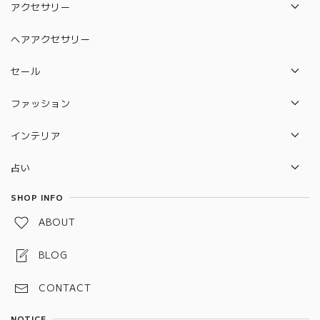
アクセサリー
絵馬
ネックレス
ヘアアクセサリー
水晶守り絵（ハムサの手）
ピアス
セール
カバラ
ブレスレット
セット販売セール
ファッション
ルドラクシャ
リング
バック
守り本尊 水晶守り絵
インテリア
ポーチ
2026年開運待ち受けペガサス×ユニコーン 水晶守り絵
セレナイトタワー
占い
雑貨
惑星直列
タロットカード
SHOP INFO
水引お守り
ABOUT
しめ縄お守り
BLOG
スペルジャー（スペルボトル）
CONTACT
予祝お守り
NOTICE