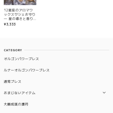
12星座のアロマワ
ックスサシェお守り
― 星の導きと香り
を閉じ込めた、小さ
¥3,333
な魔女の護り June
Edition ―
CATEGORY
オルゴンパワーブレス
ルナーオルゴンパワーブレス
通常ブレス
おまじないアイテム
パロサント
大願成就の護符
水晶守り絵（12星座）