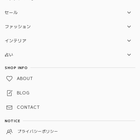
水晶守り絵（ハムサの手）
ピアス
セール
カバラ
ブレスレット
セット販売セール
ファッション
ルドラクシャ
リング
バック
守り本尊 水晶守り絵
インテリア
ポーチ
2026年開運待ち受けペガサス×ユニコーン 水晶守り絵
セレナイトタワー
占い
雑貨
惑星直列
タロットカード
SHOP INFO
水引お守り
ABOUT
しめ縄お守り
BLOG
スペルジャー（スペルボトル）
CONTACT
予祝お守り
NOTICE
龍神守り
プライバシーポリシー
ワックスサシェ