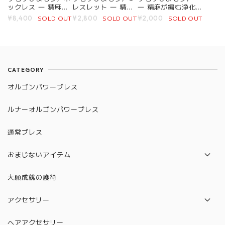
ックレス ― 精麻が
レスレット ― 精麻
― 精麻が編む浄化
編む浄化と太陽の護
が編む浄化と太陽の
と太陽のしめ縄護符
SOLD OUT
SOLD OUT
SOLD OUT
¥8,400
¥2,800
¥2,000
符 ―
護符 ―
―
CATEGORY
オルゴンパワーブレス
ルナーオルゴンパワーブレス
通常ブレス
おまじないアイテム
パロサント
大願成就の護符
水晶守り絵（12星座）
アクセサリー
絵馬
ネックレス
ヘアアクセサリー