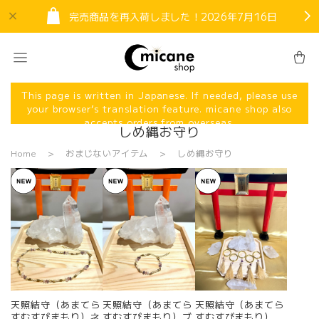
完売商品を再入荷しました！2026年7月16日
This page is written in Japanese. If needed, please use
your browser’s translation feature. micane shop also
accepts orders from overseas.
しめ縄お守り
Home
おまじないアイテム
しめ縄お守り
天照結守（あまてら
天照結守（あまてら
天照結守（あまてら
すむすびまもり）ネ
すむすびまもり）ブ
すむすびまもり）