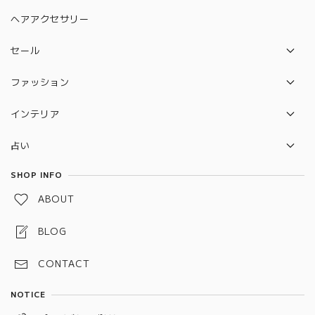
絵馬
ネックレス
ヘアアクセサリー
水晶守り絵（ハムサの手）
ピアス
セール
カバラ
ブレスレット
セット販売セール
ファッション
ルドラクシャ
リング
バック
守り本尊 水晶守り絵
インテリア
ポーチ
2026年開運待ち受けペガサス×ユニコーン 水晶守り絵
セレナイトタワー
占い
雑貨
惑星直列
タロットカード
SHOP INFO
水引お守り
ABOUT
しめ縄お守り
BLOG
スペルジャー（スペルボトル）
CONTACT
予祝お守り
NOTICE
龍神守り