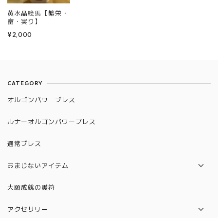
黄水晶絵馬【繁栄・
富・実り】
¥2,000
CATEGORY
オルゴンパワーブレス
ルナーオルゴンパワーブレス
通常ブレス
おまじないアイテム
パロサント
大願成就の護符
水晶守り絵（12星座）
アクセサリー