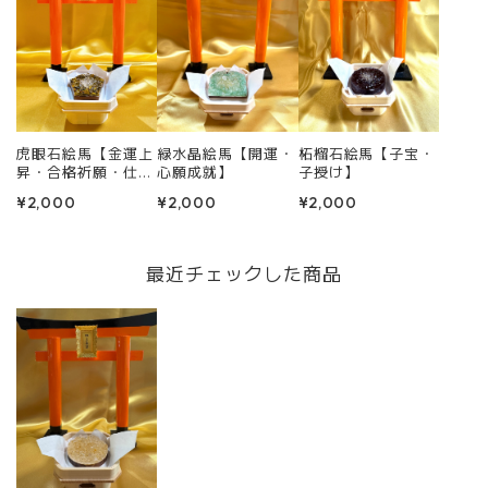
虎眼石絵馬【金運上
緑水晶絵馬【開運・
柘榴石絵馬【子宝・
昇・合格祈願・仕事
心願成就】
子授け】
成就】
¥2,000
¥2,000
¥2,000
最近チェックした商品