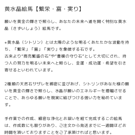
黄水晶絵馬【繁栄・富・実り】
願いを黄金の輝きで照らし、あなたの未来へ道を開く特別な黄水
晶（きずいしょう）絵馬です。
※黄水晶（シトリン）とは太陽のような明るくあたたかな波動を持
ち、「繁栄」「富」「実り」を象徴する石です。
古来より“商売繁盛の石”や“豊穣の守り石”として大切にされ、持
つ人の努力を明るい未来へと照らし、金運・成功運・希望を引き
寄せるといわれています。
2種類の天然石サザレを綿密に並びあげ、シトリンがあなた様の願
いを黄金の輝きで照らし、水晶が願いのエネルギーを増幅させる
ことで、あらゆる願いを現実に結びつける強い力を秘めていま
す。
手作業での作成、細密な浄化とお祓いを経て完成するこの絵馬
は、作成数にも限りがあり、ご注文から発送までに一週間ほどお
時間を頂いておりますことをご了承頂ければと思います。