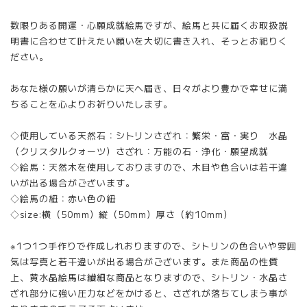
数限りある開運・心願成就絵馬ですが、絵馬と共に届くお取扱説
明書に合わせて叶えたい願いを大切に書き入れ、そっとお祀りく
ださい。
あなた様の願いが清らかに天へ届き、日々がより豊かで幸せに満
ちることを心よりお祈りいたします。
◇使用している天然石：シトリンさざれ：繁栄・富・実り 水晶
（クリスタルクォーツ）さざれ：万能の石・浄化・願望成就
◇絵馬：天然木を使用しておりますので、木目や色合いは若干違
いが出る場合がございます。
◇絵馬の紐：赤い色の紐
◇size:横（50mm）縦（50mm）厚さ（約10mm）
※1つ1つ手作りで作成しれおりますので、シトリンの色合いや雰囲
気は写真と若干違いが出る場合がございます。また商品の性質
上、黄水晶絵馬は繊細な商品となりますので、シトリン・水晶さ
ざれ部分に強い圧力などをかけると、さざれが落ちてしまう事が