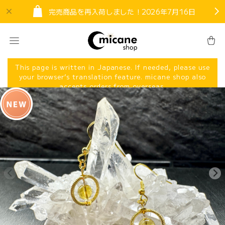
完売商品を再入荷しました！2026年7月16日
This page is written in Japanese. If needed, please use
your browser’s translation feature. micane shop also
accepts orders from overseas.