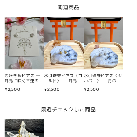
関連商品
恋咲き桜ピアス ―
水引珠守ピアス〈ゴ
水引珠守ピアス〈シ
耳元に咲く幸運の花
ールド〉 — 耳元に
ルバー〉 — 月の導
―
宿る、黄金の豊穣波
きと愛を結ぶ、白銀
¥2,500
¥2,500
¥2,500
動 —
の耳守り —
最近チェックした商品