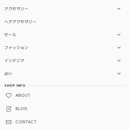
水晶守り絵（12星座）
アクセサリー
絵馬
ネックレス
ヘアアクセサリー
水晶守り絵（ハムサの手）
ピアス
セール
カバラ
ブレスレット
セット販売セール
ファッション
ルドラクシャ
リング
バック
守り本尊 水晶守り絵
インテリア
ポーチ
2026年開運待ち受けペガサス×ユニコーン 水晶守り絵
セレナイトタワー
占い
雑貨
惑星直列
タロットカード
SHOP INFO
水引お守り
ABOUT
しめ縄お守り
BLOG
スペルジャー（スペルボトル）
CONTACT
予祝お守り