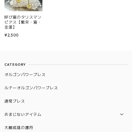
呼び富のタリスマン
ピアス【繁栄・富・
金運】
¥2,500
CATEGORY
オルゴンパワーブレス
ルナーオルゴンパワーブレス
通常ブレス
おまじないアイテム
パロサント
大願成就の護符