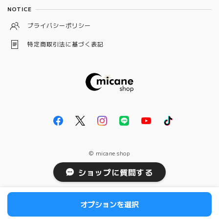
NOTICE
龍神守り
プライバシーポリシー
ワックスサシェ
特定商取引法に基づく表記
狐守り
キャンドル
十種神宝
大日如来
彌榮守り
© micane shop
ショップに質問する
オプションを選択