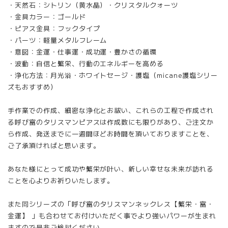
・天然石：シトリン（黄水晶）・クリスタルクォーツ
・金具カラー：ゴールド
・ピアス金具：フックタイプ
・パーツ：軽量メタルフレーム
・意図：金運・仕事運・成功運・豊かさの循環
・波動：自信と繁栄、行動のエネルギーを高める
・浄化方法：月光浴・ホワイトセージ・護塩（micane護塩シリー
ズもおすすめ）
手作業での作成、細密な浄化とお祓い、これらの工程で作成され
る呼び富のタリスマンピアスは作成数にも限りがあり、ご注文か
ら作成、発送までに一週間ほどお時間を頂いておりますことを、
ご了承頂ければと思います。
あなた様にとって成功や繁栄が叶い、新しい幸せな未来が訪れる
ことを心よりお祈りいたします。
また同シリーズの「呼び富のタリスマンネックレス【繁栄・富・
金運】 」も合わせてお付けいただく事でより強いパワーが生まれ
ますので是非ご検討ください。