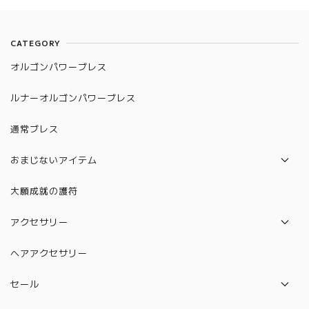
CATEGORY
オルゴンパワーブレス
ルナーオルゴンパワーブレス
通常ブレス
おまじないアイテム
パロサント
大願成就の護符
水晶守り絵（12星座）
アクセサリー
絵馬
ネックレス
ヘアアクセサリー
水晶守り絵（ハムサの手）
ピアス
セール
カバラ
ブレスレット