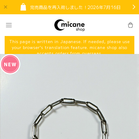
完売商品を再入荷しました！2026年7月16日
This page is written in Japanese. If needed, please use
your browser’s translation feature. micane shop also
accepts orders from overseas.