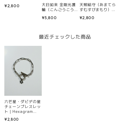
ブレスレット【願い
大日如来 金剛光護
天照結守（あまてら
¥2,800
を導く守護星アクセ
輪（こんごうこうご
すむすびまもり）ブ
サリー】
りん） ― 金剛界の
レスレット ― 精麻
¥5,800
¥2,800
智慧を宿す、大日如
が編む浄化と太陽の
来の腕輪守 ―
護符 ―
最近チェックした商品
六芒星・ダビデの星
チェーンブレスレッ
ト｜Hexagram
Chain Bracelet
¥2,800