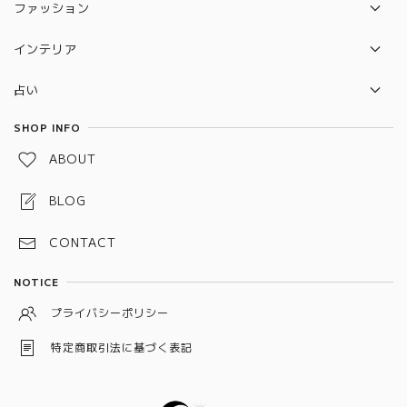
セット販売セール
ファッション
ルドラクシャ
リング
バック
守り本尊 水晶守り絵
インテリア
ポーチ
2026年開運待ち受けペガサス×ユニコーン 水晶守り絵
セレナイトタワー
占い
雑貨
惑星直列
タロットカード
SHOP INFO
水引お守り
ABOUT
しめ縄お守り
BLOG
スペルジャー（スペルボトル）
CONTACT
予祝お守り
NOTICE
龍神守り
プライバシーポリシー
ワックスサシェ
特定商取引法に基づく表記
狐守り
キャンドル