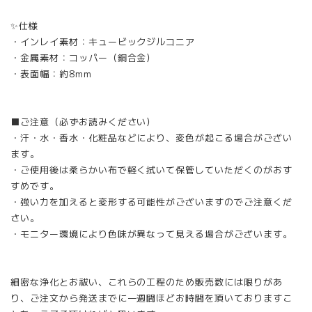
✨仕様
・インレイ素材：キュービックジルコニア
・金属素材：コッパー（銅合金）
・表面幅：約8mm
■ご注意（必ずお読みください）
・汗・水・香水・化粧品などにより、変色が起こる場合がござい
ます。
・ご使用後は柔らかい布で軽く拭いて保管していただくのがおす
すめです。
・強い力を加えると変形する可能性がございますのでご注意くだ
さい。
・モニター環境により色味が異なって見える場合がございます。
細密な浄化とお祓い、これらの工程のため販売数には限りがあ
り、ご注文から発送までに一週間ほどお時間を頂いておりますこ