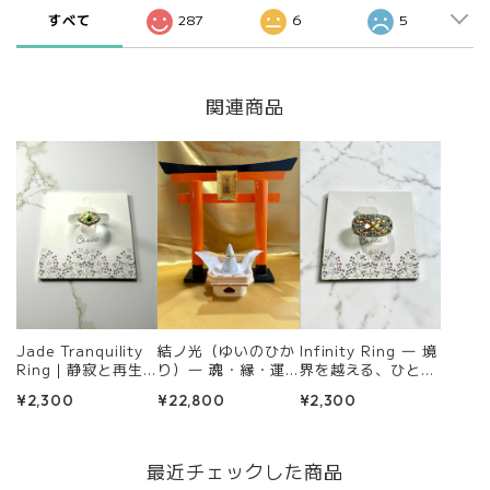
すべて
287
6
5
関連商品
Jade Tranquility
結ノ光（ゆいのひか
Infinity Ring ― 境
Ring｜静寂と再生
り）― 魂・縁・運
界を越える、ひとつ
を宿す守護の白
命を結ぶ 黄金の三
の選択 ―
¥2,300
¥22,800
¥2,300
連リング―
最近チェックした商品