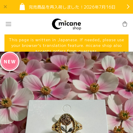
完売商品を再入荷しました！2026年7月16日
This page is written in Japanese. If needed, please use
your browser’s translation feature. micane shop also
accepts orders from overseas.