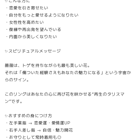
✨こんな方に
・恋愛を引き寄せたい
・自分をもっと愛せるようになりたい
・女性性を高めたい
・復縁や再出発を望んでいる
・内面から美しくなりたい
✨スピリチュアルメッセージ
薔薇は、トゲを持ちながらも最も美しい花。
それは「傷ついた経験さえもあなたの魅力になる」という宇宙か
らのサイン。
このリングはあなたの心に再び花を咲かせる“再生のタリスマ
ン”です。
✨おすすめの身につけ方
・左手薬指 → 恋愛運・愛情運UP
・右手人差し指 → 自信・魅力開花
・お守りとして常時着用も◎