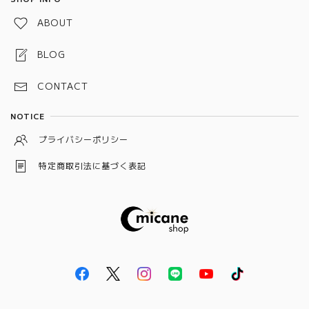
水引お守り
ABOUT
しめ縄お守り
BLOG
スペルジャー（スペルボトル）
CONTACT
予祝お守り
NOTICE
龍神守り
プライバシーポリシー
ワックスサシェ
特定商取引法に基づく表記
狐守り
キャンドル
十種神宝
大日如来
彌榮守り