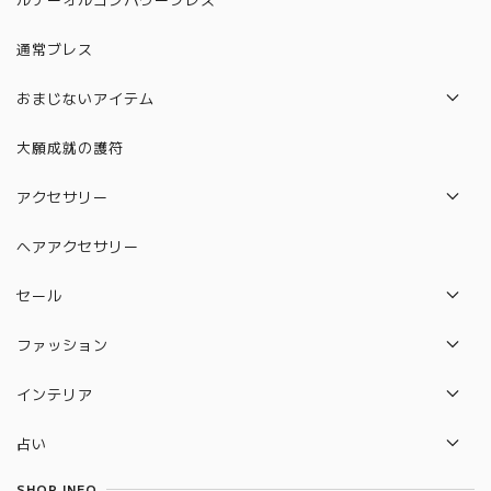
通常ブレス
おまじないアイテム
パロサント
大願成就の護符
水晶守り絵（12星座）
アクセサリー
絵馬
ネックレス
ヘアアクセサリー
水晶守り絵（ハムサの手）
ピアス
セール
カバラ
ブレスレット
セット販売セール
ファッション
ルドラクシャ
リング
バック
守り本尊 水晶守り絵
インテリア
ポーチ
2026年開運待ち受けペガサス×ユニコーン 水晶守り絵
セレナイトタワー
占い
雑貨
惑星直列
タロットカード
SHOP INFO