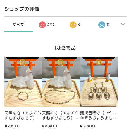
ショップの評価
すべて
292
6
5
関連商品
天照結守（あまてら
天照結守（あまてら
彌榮豊穣守（いやさ
すむすびまもり）ブ
すむすびまもり）ネ
かほうじょうまも
レスレット ― 精麻
ックレス ― 精麻が
り） ― 稲穂と梅結
¥2,800
¥8,400
¥2,800
が編む浄化と太陽の
編む浄化と太陽の護
びが招く、繁栄と良