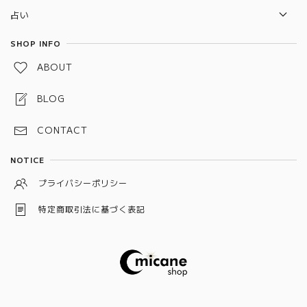
ポーチ
2026年開運待ち受けペガサス×ユニコーン 水晶守り絵
セレナイトタワー
占い
雑貨
惑星直列
タロットカード
SHOP INFO
水引お守り
ABOUT
しめ縄お守り
BLOG
スペルジャー（スペルボトル）
CONTACT
予祝お守り
NOTICE
龍神守り
プライバシーポリシー
ワックスサシェ
特定商取引法に基づく表記
狐守り
キャンドル
十種神宝
大日如来