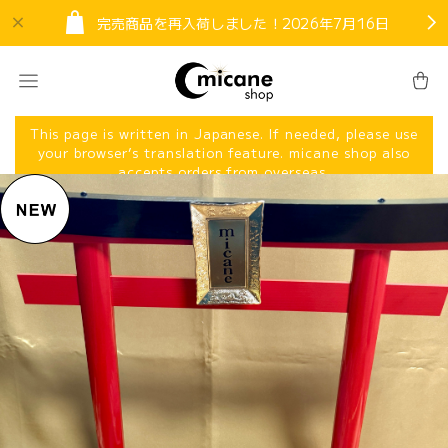
完売商品を再入荷しました！2026年7月16日
This page is written in Japanese. If needed, please use
your browser’s translation feature. micane shop also
accepts orders from overseas.