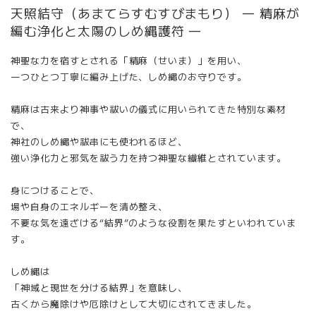
天照結守（あまてらすむすびまもり） ― 精麻が
編む浄化と太陽のしめ縄護符 ―
神聖な力を宿すとされる「精麻（せいま）」を用い、
一つひとつ丁寧に編み上げた、しめ縄のお守りです。
精麻は古来より神事や祓いの儀式に用いられてきた特別な素材
で、
神社のしめ縄や祓串にも使われるほど、
強い浄化力と邪気を祓う力を持つ神聖な繊維とされています。
身につけることで、
場や自身のエネルギーを清め整え、
不要な気を遠ざける“結界”のような役割を果たすといわれていま
す。
しめ縄は
「神域と現世を分ける結界」を意味し、
古くから魔除けや厄除けとして大切にされてきました。