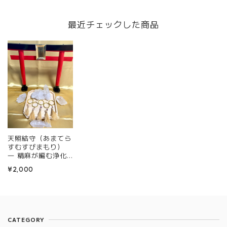
護符 ―
符 ―
縁の鳥居守り ―
最近チェックした商品
天照結守（あまてら
すむすびまもり）
― 精麻が編む浄化
と太陽のしめ縄護符
¥2,000
―
CATEGORY