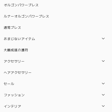
オルゴンパワーブレス
ルナーオルゴンパワーブレス
通常ブレス
おまじないアイテム
パロサント
大願成就の護符
水晶守り絵（12星座）
アクセサリー
絵馬
ネックレス
ヘアアクセサリー
水晶守り絵（ハムサの手）
ピアス
セール
カバラ
ブレスレット
セット販売セール
ファッション
ルドラクシャ
リング
バック
守り本尊 水晶守り絵
インテリア