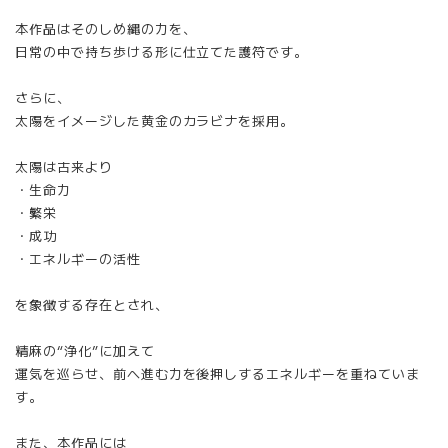
本作品はそのしめ縄の力を、
日常の中で持ち歩ける形に仕立てた護符です。
さらに、
太陽をイメージした黄金のカラビナを採用。
太陽は古来より
・生命力
・繁栄
・成功
・エネルギーの活性
を象徴する存在とされ、
精麻の“浄化”に加えて
運気を巡らせ、前へ進む力を後押しするエネルギーを重ねていま
す。
また、本作品には