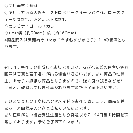
◇使用素材：精麻
◇使用している天然石：ストロベリークォーツさざれ、ローズク
ォーツさざれ、アメジストさざれ
◇カラビナ：ゴールドカラー
◇size:横（約50mm）縦（約160mm）
※商品購入は天照結守（あまてらすむすびまもり）1つの値段とな
ります。
※1つ1つ手作りで作成しれおりますので、さざれなどの色合いや雰
囲気は写真と若干違いが出る場合がございます。また商品の性質
上、お守りは繊細な商品となりますので、強く引っ張るなどをか
けると、破損してしまう事がありますのでご了承下さいませ。
※ ひとつひとつ丁寧にハンドメイドでお作り致します。商品到着
まで１週間程度の発送とさせていただきます。
また在庫がない場合受注生産となり発送まで7〜14日程お時間を頂
戴しております。予めご了承下さいませ。