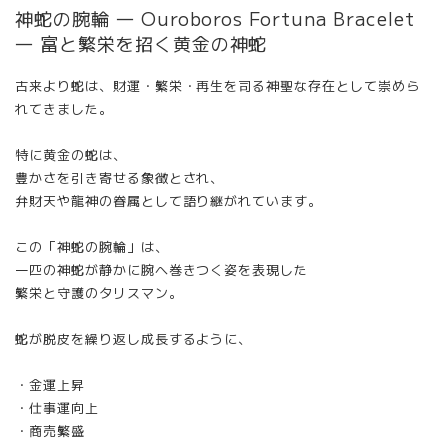
神蛇の腕輪 ― Ouroboros Fortuna Bracelet
― 富と繁栄を招く黄金の神蛇
古来より蛇は、財運・繁栄・再生を司る神聖な存在として崇めら
れてきました。
特に黄金の蛇は、
豊かさを引き寄せる象徴とされ、
弁財天や龍神の眷属として語り継がれています。
この「神蛇の腕輪」は、
一匹の神蛇が静かに腕へ巻きつく姿を表現した
繁栄と守護のタリスマン。
蛇が脱皮を繰り返し成長するように、
・金運上昇
・仕事運向上
・商売繁盛