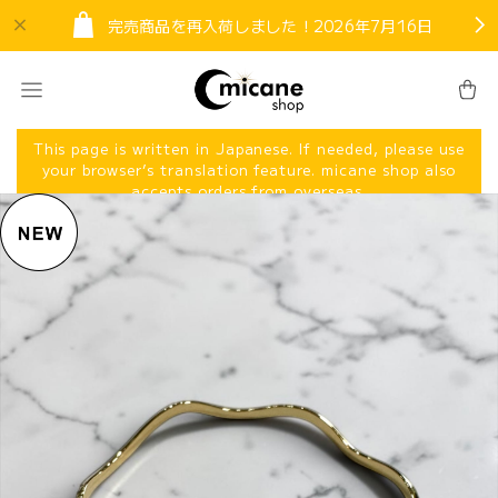
完売商品を再入荷しました！2026年7月16日
This page is written in Japanese. If needed, please use
your browser’s translation feature. micane shop also
accepts orders from overseas.