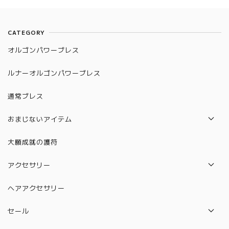
CATEGORY
オルゴンパワーブレス
ルナーオルゴンパワーブレス
通常ブレス
おまじないアイテム
パロサント
大願成就の護符
水晶守り絵（12星座）
アクセサリー
絵馬
ネックレス
ヘアアクセサリー
水晶守り絵（ハムサの手）
ピアス
セール
カバラ
ブレスレット