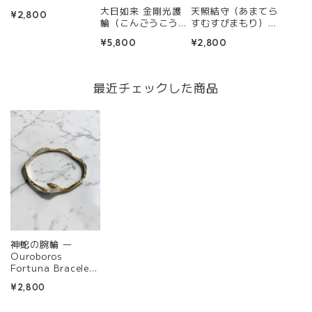
ブレスレット【願い
大日如来 金剛光護
天照結守（あまてら
¥2,800
を導く守護星アクセ
輪（こんごうこうご
すむすびまもり）ブ
サリー】
りん） ― 金剛界の
レスレット ― 精麻
¥5,800
¥2,800
智慧を宿す、大日如
が編む浄化と太陽の
来の腕輪守 ―
護符 ―
最近チェックした商品
神蛇の腕輪 ―
Ouroboros
Fortuna Bracelet
― 富と繁栄を招く
¥2,800
黄金の神蛇