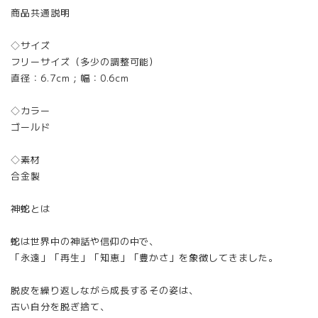
商品共通説明
◇サイズ
フリーサイズ（多少の調整可能）
直径：6.7cm；幅：0.6cm
◇カラー
ゴールド
◇素材
合金製
神蛇とは
蛇は世界中の神話や信仰の中で、
「永遠」「再生」「知恵」「豊かさ」を象徴してきました。
脱皮を繰り返しながら成長するその姿は、
古い自分を脱ぎ捨て、