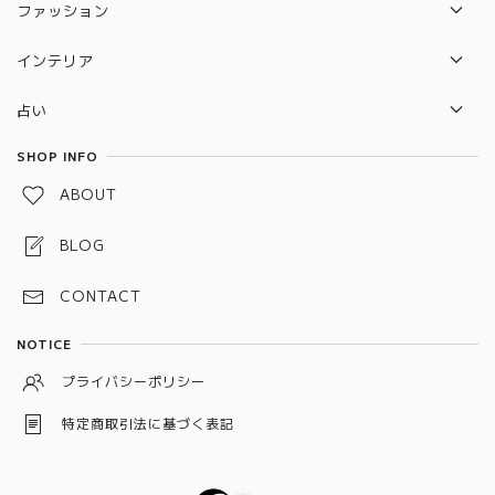
セット販売セール
ファッション
ルドラクシャ
リング
バック
守り本尊 水晶守り絵
インテリア
ポーチ
2026年開運待ち受けペガサス×ユニコーン 水晶守り絵
セレナイトタワー
占い
雑貨
惑星直列
タロットカード
SHOP INFO
水引お守り
ABOUT
しめ縄お守り
BLOG
スペルジャー（スペルボトル）
CONTACT
予祝お守り
NOTICE
龍神守り
プライバシーポリシー
ワックスサシェ
特定商取引法に基づく表記
狐守り
キャンドル