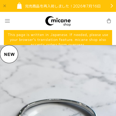
完売商品を再入荷しました！2026年7月16日
This page is written in Japanese. If needed, please use
your browser’s translation feature. micane shop also
accepts orders from overseas.