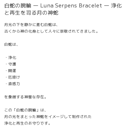
白蛇の腕輪 ― Luna Serpens Bracelet ― 浄化
と再生を司る月の神蛇
月光の下を静かに進む白蛇は、
古くから神の化身として人々に崇敬されてきました。
白蛇は、
・浄化
・守護
・開運
・厄除け
・直感力
を象徴する神聖な存在。
この「白蛇の腕輪」は、
月の光をまとった神蛇をイメージして制作された
浄化と再生のお守りです。