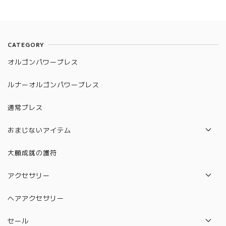
CATEGORY
オルゴンパワーブレス
ルナーオルゴンパワーブレス
通常ブレス
おまじないアイテム
パロサント
大願成就の護符
水晶守り絵（12星座）
アクセサリー
絵馬
ネックレス
ヘアアクセサリー
水晶守り絵（ハムサの手）
ピアス
セール