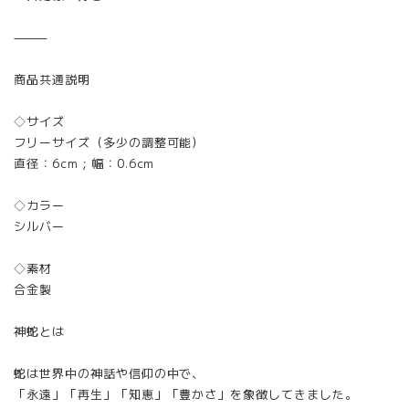
⸻
商品共通説明
◇サイズ
フリーサイズ（多少の調整可能）
直径：6cm；幅：0.6cm
◇カラー
シルバー
◇素材
合金製
神蛇とは
蛇は世界中の神話や信仰の中で、
「永遠」「再生」「知恵」「豊かさ」を象徴してきました。