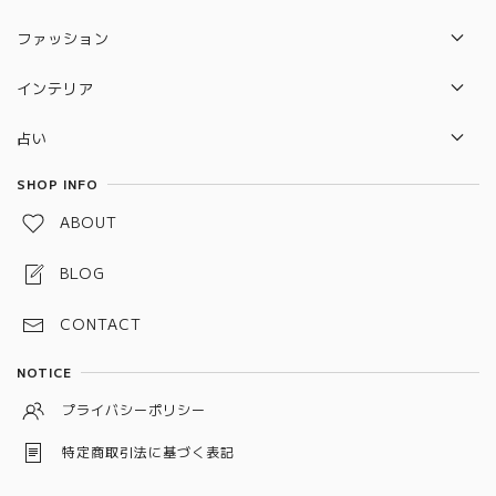
カバラ
ブレスレット
セット販売セール
ファッション
ルドラクシャ
リング
バック
守り本尊 水晶守り絵
インテリア
ポーチ
2026年開運待ち受けペガサス×ユニコーン 水晶守り絵
セレナイトタワー
占い
雑貨
惑星直列
タロットカード
SHOP INFO
水引お守り
ABOUT
しめ縄お守り
BLOG
スペルジャー（スペルボトル）
CONTACT
予祝お守り
NOTICE
龍神守り
プライバシーポリシー
ワックスサシェ
特定商取引法に基づく表記
狐守り