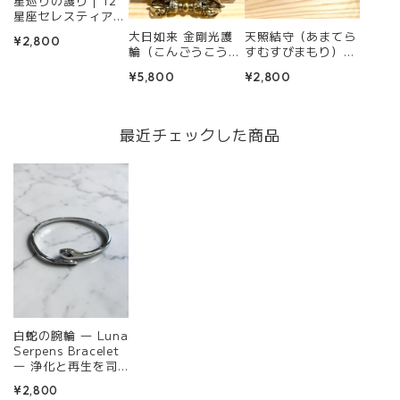
星巡りの護り｜12
星座セレスティアル
ブレスレット【願い
大日如来 金剛光護
天照結守（あまてら
¥2,800
を導く守護星アクセ
輪（こんごうこうご
すむすびまもり）ブ
サリー】
りん） ― 金剛界の
レスレット ― 精麻
¥5,800
¥2,800
智慧を宿す、大日如
が編む浄化と太陽の
来の腕輪守 ―
護符 ―
最近チェックした商品
白蛇の腕輪 ― Luna
Serpens Bracelet
― 浄化と再生を司
る月の神蛇
¥2,800