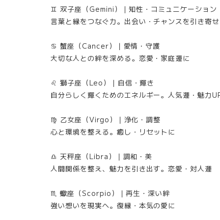
♊ 双子座（Gemini）｜知性・コミュニケーション
言葉と縁をつなぐ力。出会い・チャンスを引き寄せ
♋ 蟹座（Cancer）｜愛情・守護
大切な人との絆を深める。恋愛・家庭運に
♌ 獅子座（Leo）｜自信・輝き
自分らしく輝くためのエネルギー。人気運・魅力U
♍ 乙女座（Virgo）｜浄化・調整
心と環境を整える。癒し・リセットに
♎ 天秤座（Libra）｜調和・美
人間関係を整え、魅力を引き出す。恋愛・対人運
♏ 蠍座（Scorpio）｜再生・深い絆
強い想いを現実へ。復縁・本気の愛に