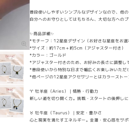
普段使いしやすいシンプルなデザインなので、他の
自分へのお守りとしてはもちろん、大切な方へのプ
✨商品詳細✨
*モチーフ：12星座デザイン（お好きな星座をお
*サイズ：約17cm＋約5cm（アジャスター付き）
*カラー：ゴールド
*アジャスター付きのため、お好みの長さに調整し
*普段使いから特別な日まで幅広くお楽しみいただ
*他ページの12星座アクセサリーとはカラースト
♈ 牡羊座（Aries）｜情熱・行動力
新しい道を切り開く力。挑戦・スタートの後押しに
♉ 牡牛座（Taurus）｜安定・豊かさ
心と現実を満たすエネルギー。金運・安心感をサポ