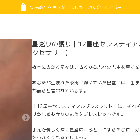
完売商品を再入荷しました！2026年7月16日
星巡りの護り｜12星座セレスティ
needed, please use your browser’s translation feature. micane s
クセサリー】
夜空に広がる星々は、古くから人々の人生を導く光
あなたが生まれた瞬間に輝いていた星座には、生ま
が宿ると言われています。
「12星座セレスティアルブレスレット」は、それ
けられるお守りのようなブレスレットです。
手元で優しく輝く星座は、ふと目にするたびに自分
を与えてくれるでしょう。