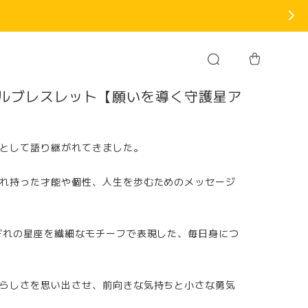
アルブレスレット【願いを導く守護星ア
hop also accepts orders from overseas.
として語り継がれてきました。
れ持った才能や個性、人生を歩むためのメッセージ
ぞれの星座を繊細なモチーフで表現した、毎日身につ
らしさを思い出させ、前向きな気持ちと小さな勇気