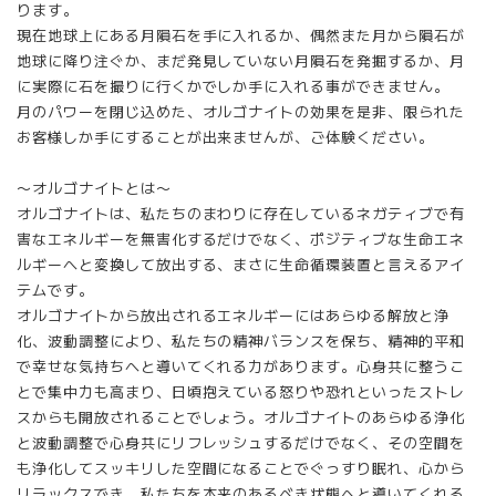
ります。
現在地球上にある月隕石を手に入れるか、偶然また月から隕石が
地球に降り注ぐか、まだ発見していない月隕石を発掘するか、月
に実際に石を撮りに行くかでしか手に入れる事ができません。
月のパワーを閉じ込めた、オルゴナイトの効果を是非、限られた
お客様しか手にすることが出来ませんが、ご体験ください。
〜オルゴナイトとは〜
オルゴナイトは、私たちのまわりに存在しているネガティブで有
害なエネルギーを無害化するだけでなく、ポジティブな生命エネ
ルギーへと変換して放出する、まさに生命循環装置と言えるアイ
テムです。
オルゴナイトから放出されるエネルギーにはあらゆる解放と浄
化、波動調整により、私たちの精神バランスを保ち、精神的平和
で幸せな気持ちへと導いてくれる力があります。心身共に整うこ
とで集中力も高まり、日頃抱えている怒りや恐れといったストレ
スからも開放されることでしょう。オルゴナイトのあらゆる浄化
と波動調整で心身共にリフレッシュするだけでなく、その空間を
も浄化してスッキリした空間になることでぐっすり眠れ、心から
リラックスでき、私たちを本来のあるべき状態へと導いてくれる