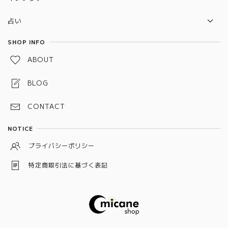
ポーチ
2026年開運待ち受けペガサス×ユニコーン 水晶守り絵
セレナイトタワー
占い
雑貨
惑星直列
タロットカード
SHOP INFO
水引お守り
ABOUT
しめ縄お守り
BLOG
スペルジャー（スペルボトル）
CONTACT
予祝お守り
NOTICE
龍神守り
プライバシーポリシー
ワックスサシェ
特定商取引法に基づく表記
狐守り
キャンドル
十種神宝