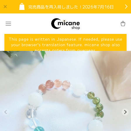
完売商品を再入荷しました！2026年7月16日
This page is written in Japanese. If needed, please use
your browser’s translation feature. micane shop also
accepts orders from overseas.