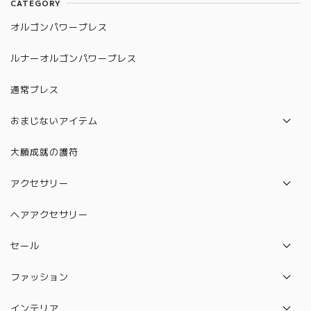
CATEGORY
オルゴンパワーブレス
ルナーオルゴンパワーブレス
通常ブレス
おまじないアイテム
パロサント
大願成就の護符
水晶守り絵（12星座）
アクセサリー
絵馬
ネックレス
ヘアアクセサリー
水晶守り絵（ハムサの手）
ピアス
セール
カバラ
ブレスレット
セット販売セール
ファッション
ルドラクシャ
リング
バック
守り本尊 水晶守り絵
インテリア