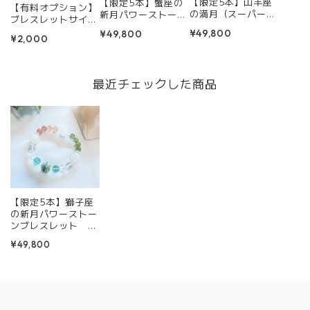
【限定5本】山羊座
【限定5本】蟹座の
【有料オプション】
の満月（スーパーム
新月パワーストーン
ブレスレットサイズ
ーン&バックムー
ブレスレット 月隕
調整(減数のみ)＋パ
¥49,800
¥49,800
ン）パワーストーン
石の砂×オルゴナイ
¥2,000
ワーストーンの浄化
ブレスレット 月隕
ト×ムーンストーン
石の砂×オルゴナイ
Cancer New Moon
ト×エンジェライト
ブレスレッド
最近チェックした商品
Capricorn full
moonブレスレッ
ド
【限定5本】獅子座
の新月パワーストー
ンブレスレット 月
隕石の砂×オルゴナ
¥49,800
イト×ペリドット＆
サンストーンLeo
New Moonブレスレ
ッド