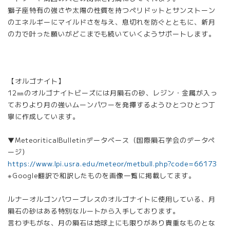
獅子座特有の強さや太陽の性質を持つペリドットとサンストーン
のエネルギーにマイルドさを与え、息切れを防ぐとともに、新月
の力で叶った願いがどこまでも続いていくようサポートします。
【オルゴナイト】
12㎜のオルゴナイトビーズには月隕石の砂、レジン・金属が入っ
ておりより月の強いムーンパワーを発揮するようひとつひとつ丁
寧に作成しています。
▼MeteoriticalBulletinデータベース（国際隕石学会のデータペ
ージ）
https://www.lpi.usra.edu/meteor/metbull.php?code=66173
※Google翻訳で和訳したものを画像一覧に掲載してます。
ルナーオルゴンパワーブレスのオルゴナイトに使用している、月
隕石の砂はある特別なルートから入手しております。
言わずもがな、月の隕石は地球上にも限りがあり貴重なものとな