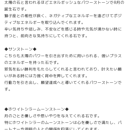
太陽の石と言われるほどエネルギッシュなパワーストーンで8月の
誕生石です。
獅子座との相性が良く、ネガティブなエネルギーを遠ざけてポジ
ティブなエネルギーを取り込んでくれます。
辛い気持ちや悲しみ、不安などを感じる時や元気が湧かない時に
持つと、前向きな気持ちにしてくれる石です。
◆サンストーン◆
こちらも太陽のパワーを引き出すために用いられる、強いプラス
のエネルギーを持った石です。
邪気を払い勝利をもたらしてくれると言われており、叶えたい願
いがある時には力強く背中を押してくれます。
行動力を引き出し、願望達成へと導いてくれるパワーストーンで
す。
◆ホワイトシラームーンストーン◆
月のごとき優しさや思いやりを与えてくれる石です。
特にホワイトシラーのムーンストーンは心を優しさで満たし、パ
ートナーや周囲の人との関係を円満にしてくれます。