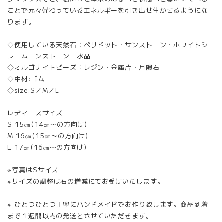
ことで元々備わっているエネルギーを引き出せ生かせるようにな
ります。
◇使用している天然石：ペリドット・サンストーン・ホワイトシ
ラームーンストーン・水晶
◇オルゴナイトビーズ：レジン・金属片・月隕石
◇中材:ゴム
◇size:S／M／L
レディースサイズ
S 15㎝(14㎝〜の方向け)
M 16㎝(15㎝〜の方向け)
L 17㎝(16㎝〜の方向け)
※写真はSサイズ
※サイズの調整は石の増減にてお受けいたします。
※ ひとつひとつ丁寧にハンドメイドでお作り致します。商品到着
まで１週間以内の発送とさせていただきます。