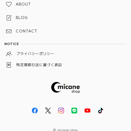
水引お守り
ABOUT
しめ縄お守り
BLOG
スペルジャー（スペルボトル）
CONTACT
予祝お守り
NOTICE
龍神守り
プライバシーポリシー
ワックスサシェ
特定商取引法に基づく表記
狐守り
キャンドル
十種神宝
大日如来
彌榮守り
© micane shop