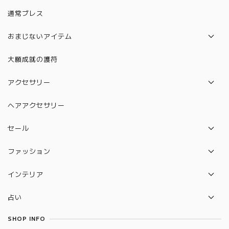
通常ブレス
おまじないアイテム
パロサント
大願成就の護符
水晶守り絵（12星座）
アクセサリー
絵馬
ネックレス
ヘアアクセサリー
水晶守り絵（ハムサの手）
ピアス
セール
カバラ
ブレスレット
セット販売セール
ファッション
ルドラクシャ
リング
バック
守り本尊 水晶守り絵
インテリア
ポーチ
2026年開運待ち受けペガサス×ユニコーン 水晶守り絵
セレナイトタワー
占い
雑貨
惑星直列
タロットカード
SHOP INFO